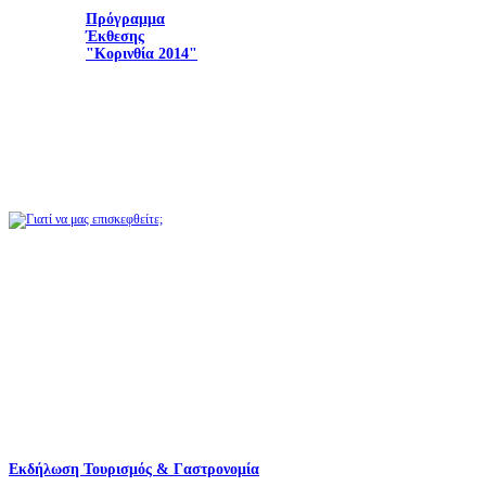
Πρόγραμμα
Έκθεσης
"Κορινθία 2014"
Περισσότερα
Γιατί να έρθετε!
Η Πανελλήνια Έκθεση
"ΚΟΡΙΝΘΙΑ"
αποτελεί ευκαιρία και
προσφέρει το ιδανικό
περιβάλλον στους
εκθέτες για να δείξουν
και να παρουσιάσουν
τα προϊόντα και τις
υπηρεσίες τους στους
επισκέπτες
Περισσότερα
Εκδήλωση Τουρισμός & Γαστρονομία